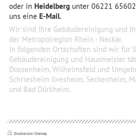
oder in
Heidelberg
unter 06221 656025
uns eine
E-Mail
.
Wir sind Ihre Gebäudereinigung und Ih
der
Metropolregion
Rhein - Neckar.
In folgenden Ortschaften sind wir für S
Gebäudereinigung und Hausmeister täti
Dossenheim, Wilhelmsfeld und Umgebu
Schriesheim Ilvesheim, Seckenheim, 
und Bad Dürkheim.
Druckversion
|
Sitemap